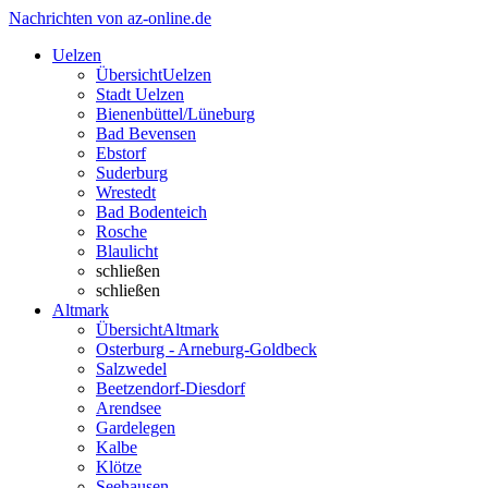
Nachrichten von az-online.de
Uelzen
Übersicht
Uelzen
Stadt Uelzen
Bienenbüttel/Lüneburg
Bad Bevensen
Ebstorf
Suderburg
Wrestedt
Bad Bodenteich
Rosche
Blaulicht
schließen
schließen
Altmark
Übersicht
Altmark
Osterburg - Arneburg-Goldbeck
Salzwedel
Beetzendorf-Diesdorf
Arendsee
Gardelegen
Kalbe
Klötze
Seehausen