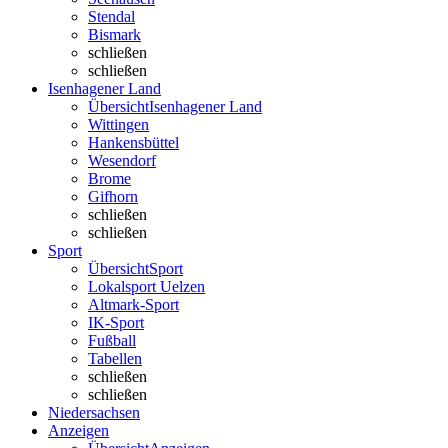
Stendal
Bismark
schließen
schließen
Isenhagener Land
Übersicht
Isenhagener Land
Wittingen
Hankensbüttel
Wesendorf
Brome
Gifhorn
schließen
schließen
Sport
Übersicht
Sport
Lokalsport Uelzen
Altmark-Sport
IK-Sport
Fußball
Tabellen
schließen
schließen
Niedersachsen
Anzeigen