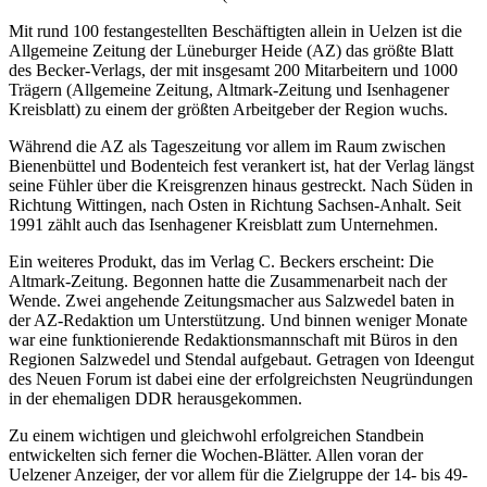
Mit rund 100 festangestellten Beschäftigten allein in Uelzen ist die
Allgemeine Zeitung der Lüneburger Heide (AZ) das größte Blatt
des Becker-Verlags, der mit insgesamt 200 Mitarbeitern und 1000
Trägern (Allgemeine Zeitung, Altmark-Zeitung und Isenhagener
Kreisblatt) zu einem der größten Arbeitgeber der Region wuchs.
Während die AZ als Tageszeitung vor allem im Raum zwischen
Bienenbüttel und Bodenteich fest verankert ist, hat der Verlag längst
seine Fühler über die Kreisgrenzen hinaus gestreckt. Nach Süden in
Richtung Wittingen, nach Osten in Richtung Sachsen-Anhalt. Seit
1991 zählt auch das Isenhagener Kreisblatt zum Unternehmen.
Ein weiteres Produkt, das im Verlag C. Beckers erscheint: Die
Altmark-Zeitung. Begonnen hatte die Zusammenarbeit nach der
Wende. Zwei angehende Zeitungsmacher aus Salzwedel baten in
der AZ-Redaktion um Unterstützung. Und binnen weniger Monate
war eine funktionierende Redaktionsmannschaft mit Büros in den
Regionen Salzwedel und Stendal aufgebaut. Getragen von Ideengut
des Neuen Forum ist dabei eine der erfolgreichsten Neugründungen
in der ehemaligen DDR herausgekommen.
Zu einem wichtigen und gleichwohl erfolgreichen Standbein
entwickelten sich ferner die Wochen-Blätter. Allen voran der
Uelzener Anzeiger, der vor allem für die Zielgruppe der 14- bis 49-