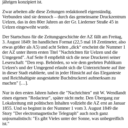
jährigen konzipiert ist.
Zwar arbeiten alle diese Zeitungen redaktionell eigenständig.
Verbunden sind sie dennoch – durch das gemeinsame Druckzentrum
Uelzen, das in den 80er Jahren an der Gr. Liederner Straße 45 in
Uelzen eingeweiht wurde.
Der Startschuss für die Zeitungsgeschichte der AZ fällt am Freitag,
3. August 1849: Im handlichen Format (22,5 mal 18 Zentimeter, also
etwas größer als A5) und acht Seiten „dick“ erscheint die Nummer 1
der AZ unter ihrem ersten Titel "Nachrichten für Uelzen und die
Umgegend". Auf Seite 8 empfiehlt sich die neue Druckerei seiner
Leserschaft: "Den resp. Behörden, so wie dem geehrten Publikum
Uelzen's und der Umgegend erlaubt sich die Unterzeichnete auf ihre
in dieser Stadt etablierte, und in jeder Hinsicht auf das Eleganteste
und Reichhaltigste ausgestattete Buchdruckerei aufmerksam zu
machen" […].
Nur in den ersten Jahren haben die "Nachrichten" mit W. Wendlandt
einen eigenen "Redacteur", später nicht mehr. Den Übergang zur
Lokalzeitung mit politischen Inhalten vollzieht die AZ erst an Januar
1855. Und so beginnt in der Nummer 1 vom 3. August 1849 die
Story "Der electromagnetische Telegraph" auch noch ganz
unjournalistisch: "Es gibt Vieles unter der Sonne, was unbegreiflich
ist."